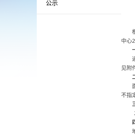
公示
中心
见附
不指