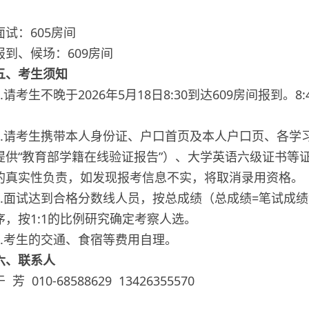
。
面试：605房间
报到、候场：609房间
五、考生须知
1.请考生不晚于2026年5月18日8:30到达609房间报到
。
2.请考生携带本人身份证、户口首页及本人户口页、各学
提供“教育部学籍在线验证报告”）、大学英语六级证书等
的真实性负责，如发现报考信息不实，将取消录用资格。
3.面试达到合格分数线人员，按总成绩（总成绩=笔试成绩*
序，按1:1的比例研究确定考察人选。
4.考生的交通、食宿等费用自理。
六、联系人
于 芳
010-68588629 13426355570