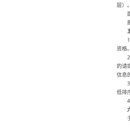
层）
资格
的请
信息
低排