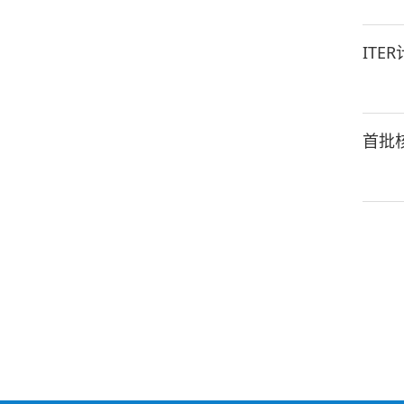
辉光放电清洗系统
IT
极向场线圈交直流变流器
电源
首批
无功补偿及滤波系统
高压脉冲变电站
诊断系统