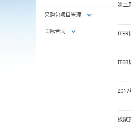
第二
校正场线圈系统
采购包项目管理
环向场线圈导体
国际合同
核聚变采购包专项标准
ITE
极向场线圈导体
知识产权管理
PF6
校正场线圈导体和磁体馈
IT
进度计划管理
ITER组织外包合同和外聘
线导体
专家
质量管理体系
磁体馈线系统
201
技术工作组
包层第一壁
运输与物流
包层屏蔽模块
核聚
气体注入系统