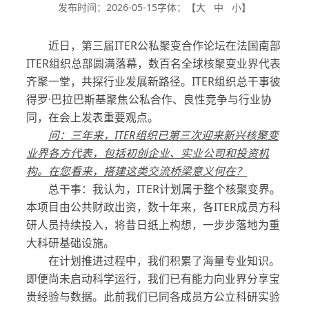
发布时间：2026-05-15
字体：【
大
中
小
】
近日，第三届ITER公私聚变合作论坛在法国南部
ITER组织总部圆满落幕，数百名全球核聚变业界代表
齐聚一堂，共探行业发展新路径。ITER组织总干事彼
得罗·巴拉巴斯基聚焦公私合作、良性竞争与行业协
同，在会上发表重要观点。
问：三年来，
ITER
组织已第三次迎来新兴核聚变
业界各方代表，包括初创企业、实业公司和投资机
构。在您看来，搭建这类交流桥梁意义何在？
总干事：我认为，ITER计划属于整个核聚变界。
本项目由公共财政出资，数十年来，各ITER成员方科
研人员持续投入，将昔日纸上构想，一步步落地为重
大科研基础设施。
在计划推进过程中，我们积累了海量专业知识。
即便尚未启动科学运行，我们已有能力向业界分享宝
贵经验与数据。此前我们已同各成员方公立科研实验