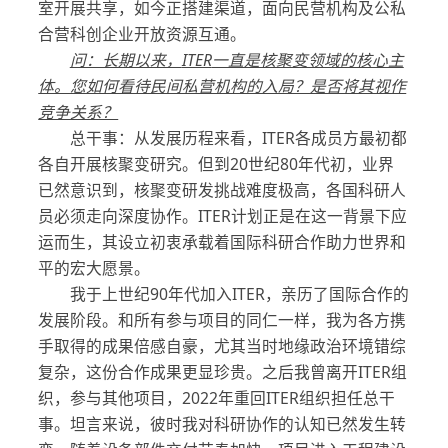
室开展共享，如今正搭建渠道，面向民营机构及公私
合营科创企业开放资源互通。
问：长期以来，
ITER
一直是核聚变领域的核心主
体。您如何看待民间私营机构的入局？是否将其视作
竞争关系？
总干事：从发展历程来看，ITER各成员方最初都
各自开展核聚变研究。但到20世纪80年代初，业界
已然意识到，核聚变研发挑战难度极高，各国科研人
员必须走向深度协作。ITER计划正是在这一背景下应
运而生，其设立初衷承载着国际科研合作助力世界和
平的宏大愿景。
我于上世纪90年代加入ITER，亲历了国际合作的
发展阶段。和所有参与项目的同仁一样，我为各方携
手取得的成果倍感自豪，尤其当时地缘政治环境错综
复杂，这份合作成果更显珍贵。之后我曾离开ITER组
织，参与其他项目，2022年重回ITER组织担任总干
事。坦言来说，彼时我对科研协作的认知已然发生转