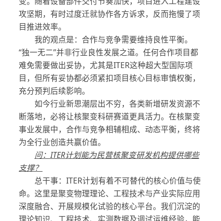
变。随着设备部件交付节奏加快，项目进入工程建设
攻坚期，有时过度迁就协作各方诉求，反而拖慢了项
目推进效率。
我的观点是：合作与竞争需要维持良性平衡。
“独一无二”并非行业良性发展之道。任何合作项目都
难免需要做出妥协，尤其是ITER这种超大型国际项
目，但所有妥协都必须紧扣项目核心目标审慎权衡，
充分预判后续影响。
如今行业新思潮层出不穷，各类新增研发资源不
断落地，必将让核聚变科研赛道更具活力。在核聚变
事业发展中，合作与竞争相辅相成、动态平衡，终将
为全行业创造共赢价值。
问：
ITER
计划能为民营核聚变研发机构提供哪些
支撑？
总干事：ITER计划有着不可替代的核心价值与使
命。这里是聚变物理理论、工程技术与产业实际应用
深度融合、开展规模化试验的核心平台。我们沉淀的
理论知识、工程技术、实测数据及调试运维经验，能